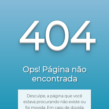
404
Ops! Página não
encontrada
Desculpe, a página que você
estava procurando não existe ou
foi movida. Em caso de dúvida