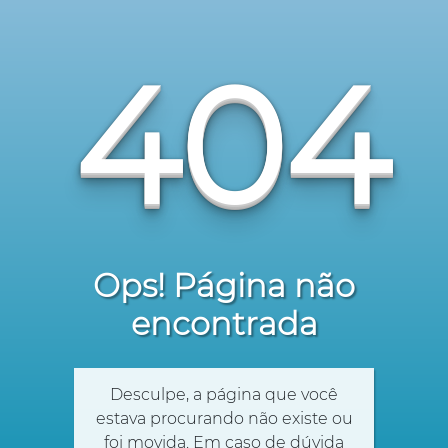
404
Ops! Página não
encontrada
Desculpe, a página que você
estava procurando não existe ou
foi movida. Em caso de dúvida