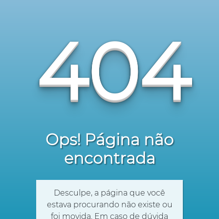
404
Ops! Página não
encontrada
Desculpe, a página que você
estava procurando não existe ou
foi movida. Em caso de dúvida