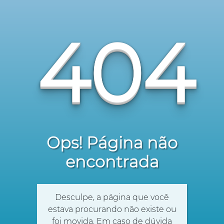
404
Ops! Página não
encontrada
Desculpe, a página que você
estava procurando não existe ou
foi movida. Em caso de dúvida