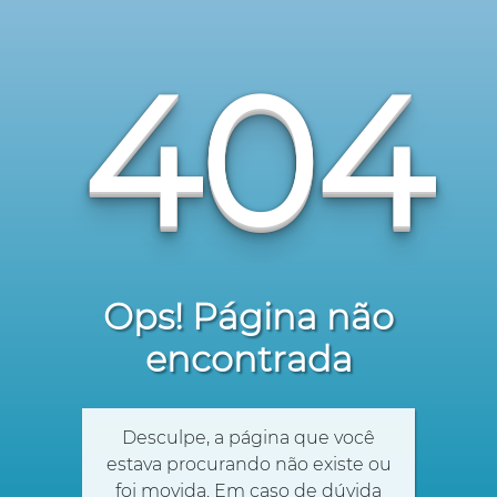
404
Ops! Página não
encontrada
Desculpe, a página que você
estava procurando não existe ou
foi movida. Em caso de dúvida