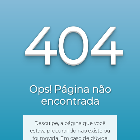
404
Ops! Página não
encontrada
Desculpe, a página que você
estava procurando não existe ou
foi movida. Em caso de dúvida