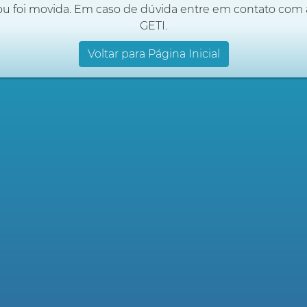
ou foi movida. Em caso de dúvida entre em contato com 
GETI.
Voltar para Página Inicial