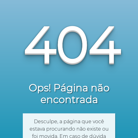
404
Ops! Página não
encontrada
Desculpe, a página que você
estava procurando não existe ou
foi movida. Em caso de dúvida