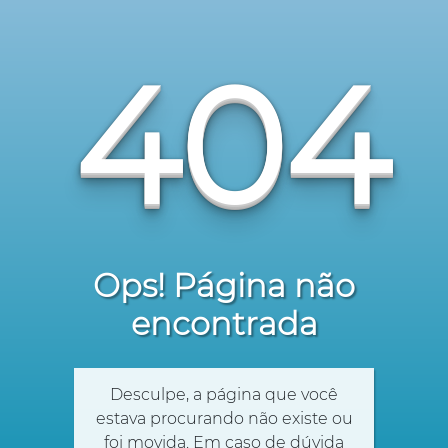
404
Ops! Página não
encontrada
Desculpe, a página que você
estava procurando não existe ou
foi movida. Em caso de dúvida