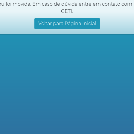
ou foi movida. Em caso de dúvida entre em contato com 
GETI.
Voltar para Página Inicial