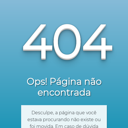
404
Ops! Página não
encontrada
Desculpe, a página que você
estava procurando não existe ou
foi movida. Em caso de dúvida