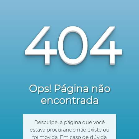
404
Ops! Página não
encontrada
Desculpe, a página que você
estava procurando não existe ou
foi movida. Em caso de dúvida