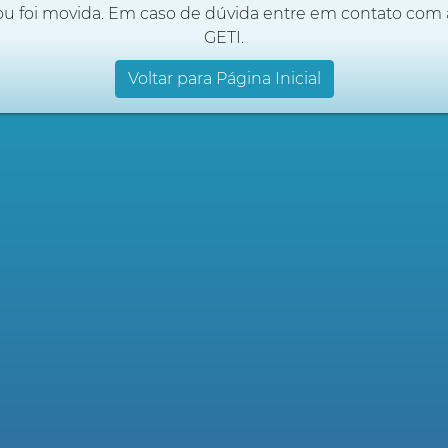
ou foi movida. Em caso de dúvida entre em contato com 
GETI.
Voltar para Página Inicial